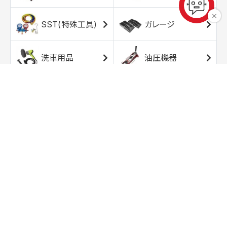
SST(特殊工具)
ガレージ
洗車用品
油圧機器
エアコンプレッサ
エアツール
ー
トルクレンチ
ソケット
ラチェット/スピン
レンチ/スパナ
ナー
バイク用工具/用
オイル交換用品
品
ワークライト/ト
研磨/研削用品