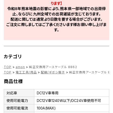
ります】
令和8年熊本地震の影響により、熊本県一部地域での出荷停
止、ならびに九州全域での出荷遅延が生じております。
配送に関しては通常より日数を要する場合がございます。
ご注文に際しましてはご了承くださいます様お願い申し上げま
す。
カテゴリ
TOP
>
amon
>
純正交換用アースケーブル 8862
TOP
>
電工工具/用品
>
配線/ギボシ端子
>
純正交換用アースケーブル 88
商品仕様
対応車
DC12V車専用
使用可能電力
DC12V車1240W以下/DC24V車使用不可
使用可能電流
100A(MAX)