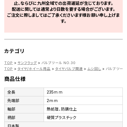
止、ならびに九州全域での出荷遅延が生じております。
配送に関しては通常より日数を要する場合がございます。
ご注文に際しましてはご了承くださいます様お願い申し上げま
す。
カテゴリ
TOP
>
サンフラッグ
>
バルブツール NO.30
TOP
>
タイヤ/ホイール用品
>
タイヤバルブ関連
>
ムシ回し
>
バルブツール 
商品仕様
全長
235ｍｍ
先端部
2ｍｍ
軸部
熱処理、防錆仕上
柄部
硬質プラスチック
日本製