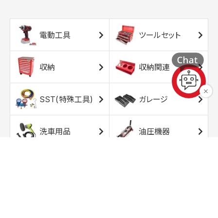
電動工具
ツールセット
収納
収納関連
SST(特殊工具)
ガレージ
洗車用品
油圧機器
エアコンプレッサ
エアツール
ー
トルクレンチ
ソケット