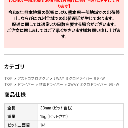
【九州の一部地域でお荷物のお届けに停止・遅れが生じてお
ります】
令和8年熊本地震の影響により、熊本県一部地域での出荷停
止、ならびに九州全域での出荷遅延が生じております。
配送に関しては通常より日数を要する場合がございます。
ご注文に際しましてはご了承くださいます様お願い申し上げま
す。
カテゴリ
TOP
>
アストロプロダクツ
>
2WAY ミクロドライバー 99-W
TOP
>
ドライバー
>
精密ドライバー
>
2WAY ミクロドライバー 99-W
商品仕様
全長
33mm（ビット含む）
重量
15g（ビット含む）
ビット二面幅
1/4