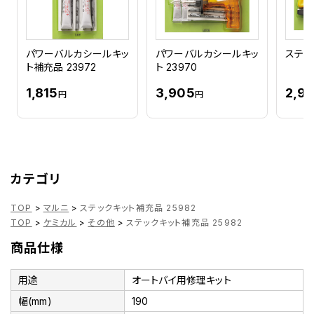
パワーバルカシールキッ
パワーバルカシールキッ
ステッ
ト補充品 23972
ト 23970
1,815
3,905
2,9
円
円
カテゴリ
TOP
>
マルニ
>
ステックキット補充品 25982
TOP
>
ケミカル
>
その他
>
ステックキット補充品 25982
商品仕様
用途
オートバイ用修理キット
幅(mm)
190