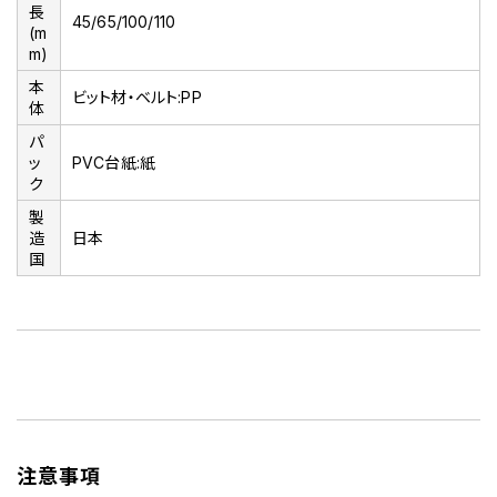
長
45/65/100/110
(m
m)
本
ビット材・ベルト:PP
体
パ
ッ
PVC台紙:紙
ク
製
造
日本
国
注意事項