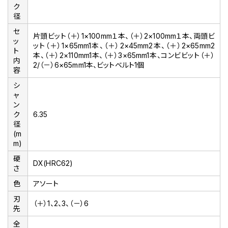
ク
径
セ
片頭ビット（＋）1×100mm１本、（＋）2×100mm１本、両頭ビ
ッ
ット（＋）1×65mm1本、（＋）2×45mm2本、（＋）2×65mm2
ト
本、（＋）2×110mm1本、（＋）3×65mm1本、コンビビット（＋）
内
2/（－）6×65mm1本、ビットベルト1個
容
シ
ャ
ン
ク
6.35
径
(m
m)
硬
DX(HRC62)
さ
色
アソート
刃
（＋）1、2、3、（－）6
先
全