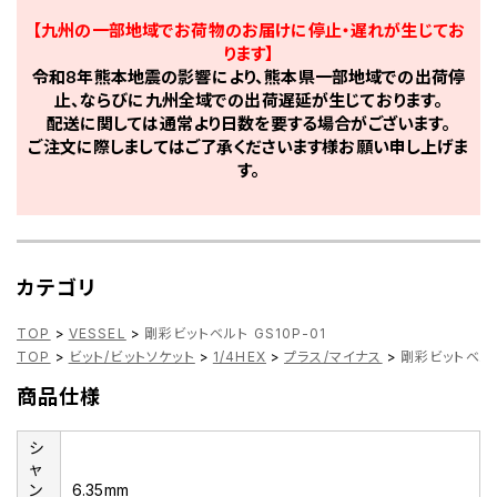
【九州の一部地域でお荷物のお届けに停止・遅れが生じてお
ります】
令和8年熊本地震の影響により、熊本県一部地域での出荷停
止、ならびに九州全域での出荷遅延が生じております。
配送に関しては通常より日数を要する場合がございます。
ご注文に際しましてはご了承くださいます様お願い申し上げま
す。
カテゴリ
TOP
>
VESSEL
>
剛彩ビットベルト GS10P-01
TOP
>
ビット/ビットソケット
>
1/4HEX
>
プラス/マイナス
>
剛彩ビットベルト 
商品仕様
シ
ャ
ン
6.35mm