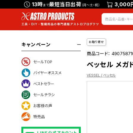
13時
最短当日出荷
3,000
まで
（月～土・祝）
お取り寄せ
キャンペーン
商品コード：
49075871
セールTOP
ベッセル メガド
バイヤーオススメ
VESSEL / ベッセル
ベストセラー
セールチラシ
ついて
お客様の声
特売品