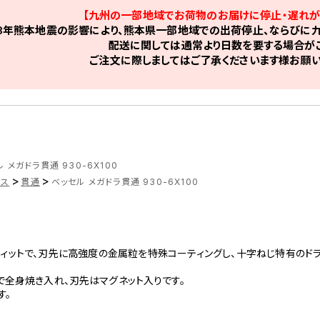
【九州の一部地域でお荷物のお届けに停止・遅れが
8年熊本地震の影響により、熊本県一部地域での出荷停止、ならびに九
配送に関しては通常より日数を要する場合がご
ご注文に際しましてはご了承くださいます様お願い
 メガドラ貫通 930-6X100
>
>
ナス
貫通
ベッセル メガドラ貫通 930-6X100
ィットで、刃先に高強度の金属粒を特殊コーティングし、十字ねじ特有のド
全身焼き入れ、刃先はマグネット入りです。
す。