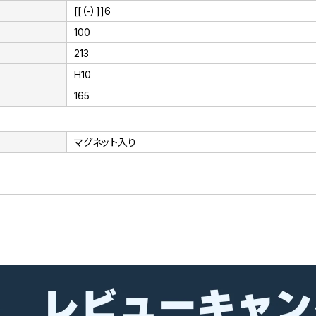
[[（-）]]6
100
213
H10
165
マグネット入り