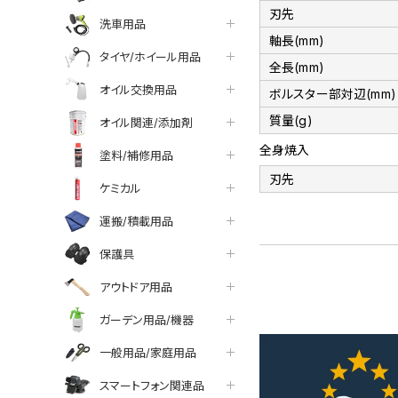
刃先
洗車用品
軸長(mm)
タイヤ/ホイール用品
全長(mm)
オイル交換用品
ボルスター部対辺(mm)
質量(g)
オイル関連/添加剤
全身焼入
塗料/補修用品
刃先
ケミカル
運搬/積載用品
保護具
アウトドア用品
ガーデン用品/機器
一般用品/家庭用品
スマートフォン関連品