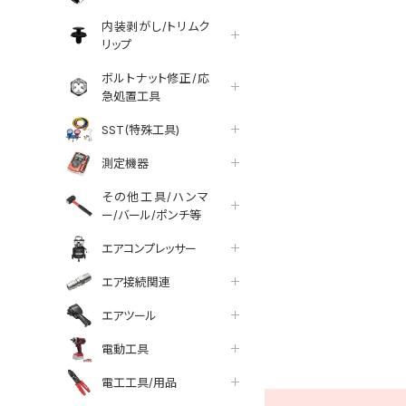
内装剥がし/トリムク
リップ
ボルトナット修正/応
急処置工具
SST(特殊工具)
測定機器
その他工具/ハンマ
ー/バール/ポンチ等
エアコンプレッサー
エア接続関連
エアツール
tter
facebook
line
電動工具
電工工具/用品