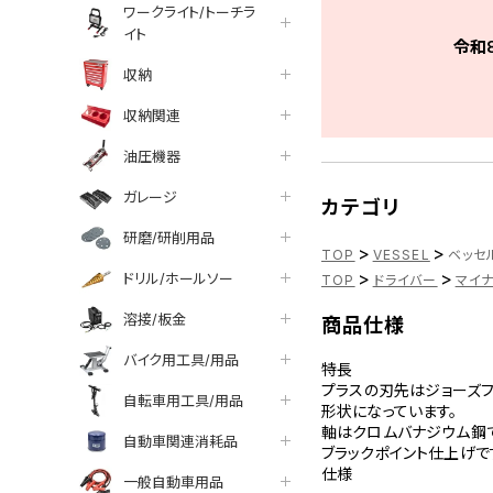
ワークライト/トーチラ
イト
令和
収納
収納関連
油圧機器
ガレージ
カテゴリ
研磨/研削用品
>
>
TOP
VESSEL
ベッセル
>
>
ドリル/ホールソー
TOP
ドライバー
マイ
溶接/板金
商品仕様
バイク用工具/用品
特長
プラスの刃先はジョーズフ
自転車用工具/用品
形状になっています。
軸はクロムバナジウム鋼で
自動車関連消耗品
ブラックポイント仕上げで
仕様
一般自動車用品