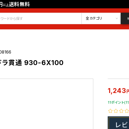
円
送料無料
以上
会員登録
ログイン
お気に入り
全カテゴリ
08166
ラ貫通 930-6X100
1,243
11ポイント(1