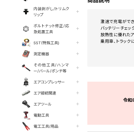
商品説明
内装剥がし/トリムク
リップ
激速で充電ができる
ボルトナット修正/応
バッテリーチェッ
急処置工具
放熱性に優れたア
乗用車、トラック
SST(特殊工具)
測定機器
その他工具/ハンマ
ー/バール/ポンチ等
エアコンプレッサー
エア接続関連
令和
エアツール
電動工具
電工工具/用品