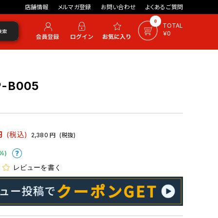
店舗情報
メルマガ登録
お問い合わせ
よくあるご質問
0
TOTAL
検索
￥0
-B005
円
(税込)
2,380
円
(税抜)
%)
レビューを書く