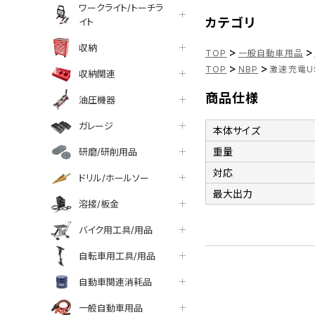
ワークライト/トーチラ
カテゴリ
イト
収納
>
>
TOP
一般自動車用品
>
>
TOP
NBP
激速充電US
収納関連
商品仕様
油圧機器
ガレージ
本体サイズ
重量
研磨/研削用品
対応
ドリル/ホールソー
最大出力
溶接/板金
バイク用工具/用品
自転車用工具/用品
自動車関連消耗品
一般自動車用品