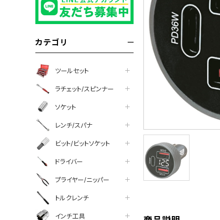
カテゴリ
ツールセット
ラチェット/スピンナー
ソケット
レンチ/スパナ
ビット/ビットソケット
tter
facebook
line
ドライバー
プライヤー/ニッパー
トルクレンチ
インチ工具