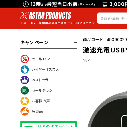
13時
最短当日出荷
3,000
まで
（月～土・祝）
商品コード：
4909002
キャンペーン
激速充電USBソ
セールTOP
NBP
バイヤーオススメ
ベストセラー
ついて
セールチラシ
お客様の声
特売品