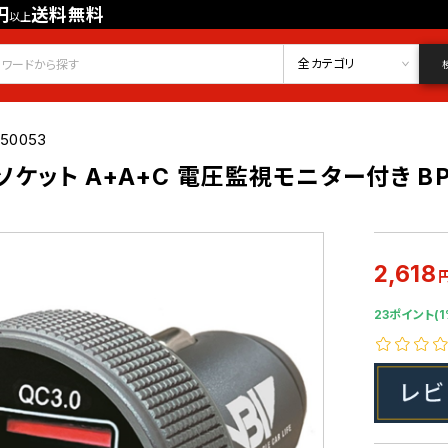
円
送料無料
以上
会員登録
ログイン
お気に入り
全カテゴリ
950053
ケット A+A+C 電圧監視モニター付き BP
2,618
23ポイント(1