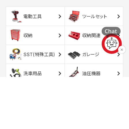
電動工具
ツールセット
収納
収納関連
SST(特殊工具)
ガレージ
洗車用品
油圧機器
エアコンプレッサ
エアツール
ー
トルクレンチ
ソケット
ラチェット/スピン