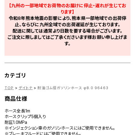
【九州の一部地域でお荷物のお届けに停止・遅れが生じてお
ります】
令和8年熊本地震の影響により、熊本県一部地域での出荷停
止、ならびに九州全域での出荷遅延が生じております。
配送に関しては通常より日数を要する場合がございます。
ご注文に際しましてはご了承くださいます様お願い申し上げま
す。
カテゴリ
TOP
>
デイトナ
>
耐油ゴム径ガソリンホース φ8.0 96463
商品仕様
ホース全長1m
ホースクリップ5個入り
耐圧1.0MPa
※インジェクション車のガソリンホースにはご使用できません。
※ブレーキフルードにはご使用できません。