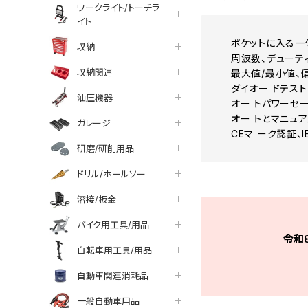
ワークライト/トーチラ
イト
ポケットに入る一
収納
周波数、デューテ
収納関連
最大値/最小値、
ダイオー ドテス
油圧機器
オー トパワーセ
オー トとマニュア
ガレージ
CEマ ーク認証、lE
研磨/研削用品
ドリル/ホールソー
溶接/板金
バイク用工具/用品
令和
自転車用工具/用品
自動車関連消耗品
一般自動車用品