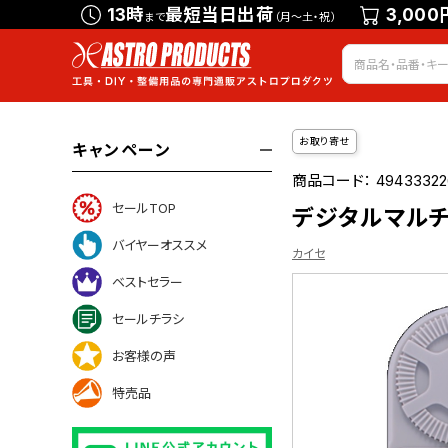
13時
最短当日出荷
3,000
まで
（月～土・祝）
お取り寄せ
キャンペーン
商品コード：
4943332
セールTOP
デジタルマルチメ
バイヤーオススメ
カイセ
ベストセラー
セールチラシ
ついて
お客様の声
特売品