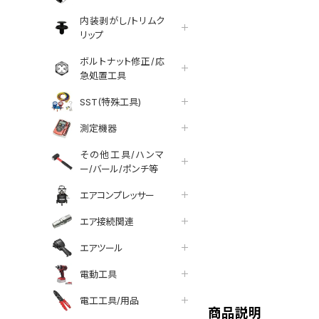
内装剥がし/トリムク
リップ
ボルトナット修正/応
急処置工具
SST(特殊工具)
測定機器
その他工具/ハンマ
ー/バール/ポンチ等
エアコンプレッサー
エア接続関連
エアツール
tter
facebook
line
電動工具
電工工具/用品
商品説明