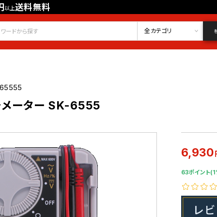
円
送料無料
以上
会員登録
ログイン
お気に入り
全カテゴリ
265555
ーター SK-6555
6,930
63ポイント(1