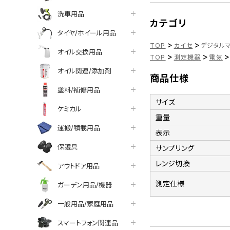
洗車用品
カテゴリ
タイヤ/ホイール用品
>
>
TOP
カイセ
デジタルマ
オイル交換用品
>
>
>
TOP
測定機器
電気
オイル関連/添加剤
商品仕様
塗料/補修用品
サイズ
ケミカル
重量
運搬/積載用品
表示
保護具
サンプリング
レンジ切換
アウトドア用品
測定仕様
ガーデン用品/機器
一般用品/家庭用品
スマートフォン関連品