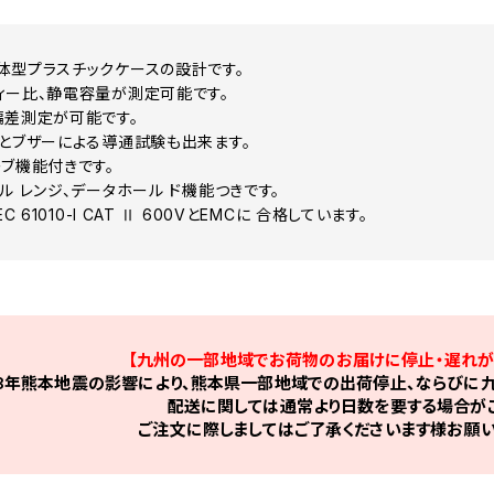
体型プラスチックケースの設計です。
ィー比、静電容量が測定可能です。
偏差測定が可能です。
トとブザーによる導通試験も出来ます。
ーブ機能付きです。
ル レンジ、データホール ド機能つきです。
C 61010-l CAT Ⅱ 600VとEMCに 合格しています。
【九州の一部地域でお荷物のお届けに停止・遅れが
8年熊本地震の影響により、熊本県一部地域での出荷停止、ならびに九
配送に関しては通常より日数を要する場合がご
ご注文に際しましてはご了承くださいます様お願い