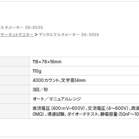
ルチメーター SK-6555
>
サーキットテスター
デジタルマルチメーター SK-6555
118×78×16mm
110g
4000カウント、文字高14mm
3回／秒
オート／マニュアルレンジ
直流電圧（400ｍV~600V）、交流電圧（4～600V）、周波
0MΩ）、導通試験、ダイオードテスト、静電容量（50nF～10