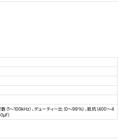
数（1～100kHz）、デューティー比（0～99％）、抵抗（400～4
0μF）