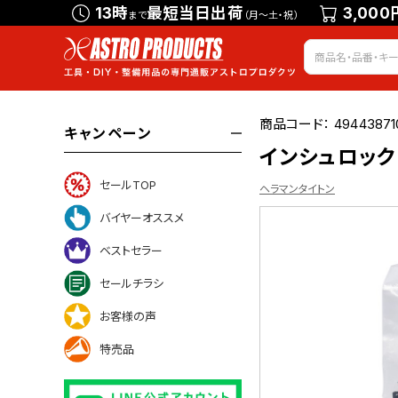
13時
最短当日出荷
3,000
まで
（月～土・祝）
商品コード：
49443871
キャンペーン
インシュロック 
セールTOP
ヘラマンタイトン
バイヤーオススメ
ベストセラー
セールチラシ
ついて
お客様の声
特売品