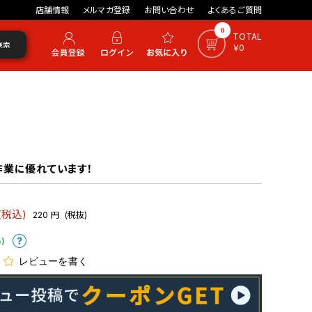
店舗情報
メルマガ登録
お問い合わせ
よくあるご質問
0
TOTAL
検索
￥0
作業に優れています！
(税込)
220
円
(税抜)
)
レビューを書く