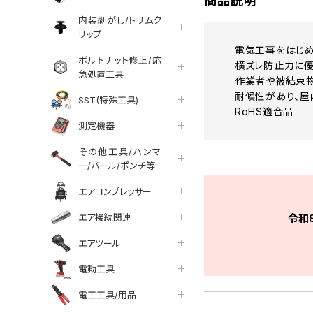
商品説明
内装剥がし/トリムク
リップ
電気工事をはじめ
ボルトナット修正/応
横ズレ防止力に優
急処置工具
作業者や被結束物
耐候性があり、屋
SST(特殊工具)
RoHS適合品
測定機器
その他工具/ハンマ
ー/バール/ポンチ等
エアコンプレッサー
エア接続関連
令和
エアツール
電動工具
電工工具/用品