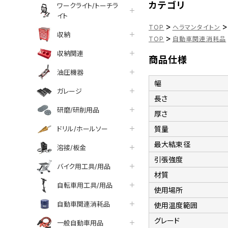
カテゴリ
ワークライト/トーチラ
イト
>
>
TOP
ヘラマンタイトン
収納
>
TOP
自動車関連消耗品
収納関連
商品仕様
油圧機器
幅
ガレージ
長さ
研磨/研削用品
厚さ
ドリル/ホールソー
質量
最大結束径
溶接/板金
引張強度
バイク用工具/用品
材質
自転車用工具/用品
使用場所
自動車関連消耗品
使用温度範囲
グレード
一般自動車用品