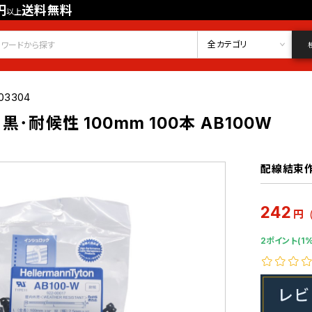
円
送料無料
以上
会員登録
ログイン
お気に入り
全カテゴリ
03304
黒･耐候性 100mm 100本 AB100W
配線結束
242
円
2ポイント(1%