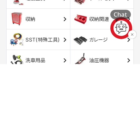
収納
収納関連
SST(特殊工具)
ガレージ
洗車用品
油圧機器
エアコンプレッサ
エアツール
ー
トルクレンチ
ソケット
ラチェット/スピン
レンチ/スパナ
ナー