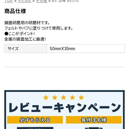
TOP
>
ケミカル
>
その他
>
BS 白棒 85015
商品仕様
鏡面研磨用の研磨材です。
フェルトやバフに塗りつけて使用します。
●ここがポイント！
金属の鏡面加工に最適！
サイズ
50mmX35mm