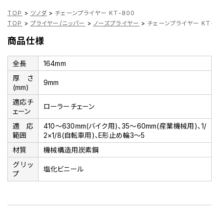
TOP
>
ツノダ
>
チェーンプライヤー KT-800
TOP
>
プライヤー/ニッパー
>
ノーズプライヤー
>
チェーンプライヤー KT-8
商品仕様
全長
164mm
厚さ
9mm
(mm)
適応チ
ローラーチェーン
ェーン
適応
410～630mm(バイク用)、35～60mm(産業機械用)、1/
範囲
2×1/8(自転車用)、E形止め輪3～5
材質
機械構造用炭素鋼
グリッ
塩化ビニール
プ