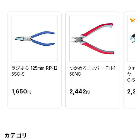
ラジぷら 125mm RP-12
つかめるニッパー TH-1
ウォー
5SC-S
50NC
ヤー 
C-S
1,650
2,442
2,22
円
円
カテゴリ