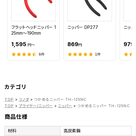
フラットヘッドニッパー 1
ニッパー DP277
ニッパー
25mm～190mm
1,595
869
979
円～
円
6件
1件
カテゴリ
TOP
>
ツノダ
>
つかめるニッパー TH-125NC
TOP
>
プライヤー/ニッパー
>
ニッパー
>
つかめるニッパー TH-125NC
商品仕様
材料
高炭素鋼