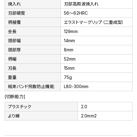
焼入れ
刃部高周波焼入れ
刃部硬度
56～62HRC
柄被覆
エラストマーグリップ（二重成型）
全長
129mm
頭部幅
14mm
頭部厚
8mm
柄幅
52mm
刃長
15mm
重量
75g
結束バンド飛散防止機能
L80-300mm
[切断能力]
プラスチック
2.0
より線
2.0mm2