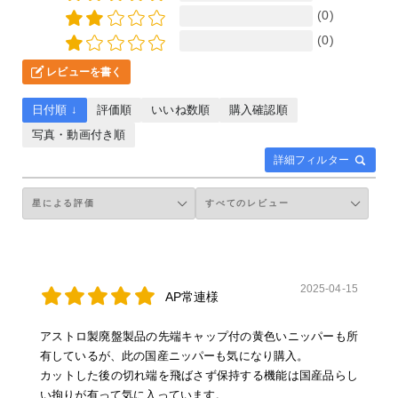
(0)
(0)
レビューを書く
日付順 ↓
評価順
いいね数順
購入確認順
写真・動画付き順
詳細フィルター
2025-04-15
AP常連様
アストロ製廃盤製品の先端キャップ付の黄色いニッパーも所
有しているが、此の国産ニッパーも気になり購入。
カットした後の切れ端を飛ばさず保持する機能は国産品らし
い拘りが有って気に入っています。