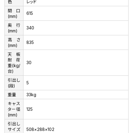
色
レッド
間口
615
(mm)
奥行
340
(mm)
高さ
835
(mm)
天板
耐荷
30
重(kg/
台)
引出し
5
(段)
重量
33kg
キャス
ター径
125
(mm)
引出し
サイズ
508×288×102