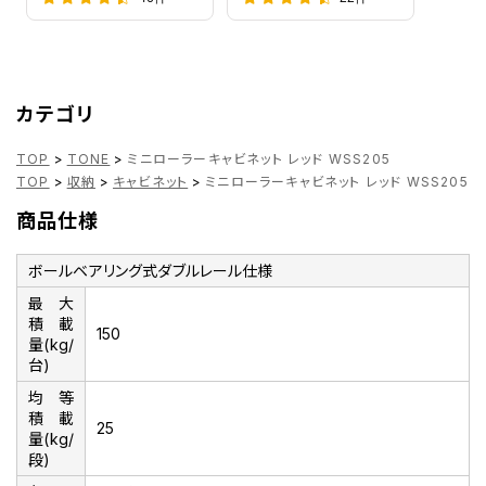
カテゴリ
TOP
>
TONE
>
ミニローラーキャビネット レッド WSS205
TOP
>
収納
>
キャビネット
>
ミニローラーキャビネット レッド WSS205
商品仕様
ボールベアリング式ダブルレール仕様
最大
積載
150
量(kg/
台)
均等
積載
25
量(kg/
段)