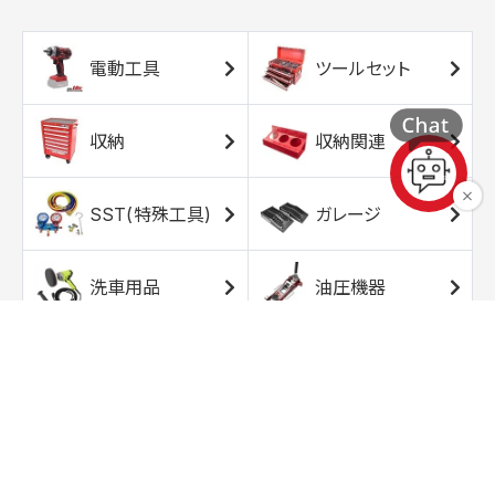
電動工具
ツールセット
収納
収納関連
SST(特殊工具)
ガレージ
洗車用品
油圧機器
エアコンプレッサ
エアツール
ー
トルクレンチ
ソケット