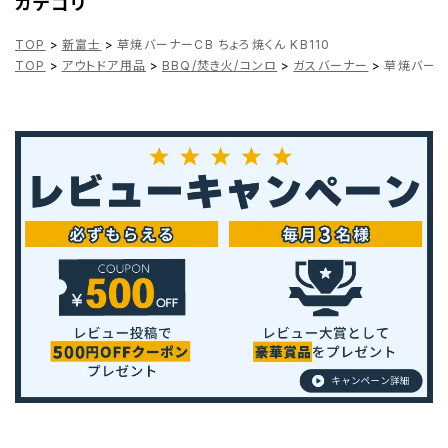
カテゴリ
TOP
>
新富士
>
草焼バーナーCB ちょろ焼くん KB110
TOP
>
アウトドア用品
>
BBQ/焚き火/コンロ
>
ガスバーナー
>
草焼バーナー