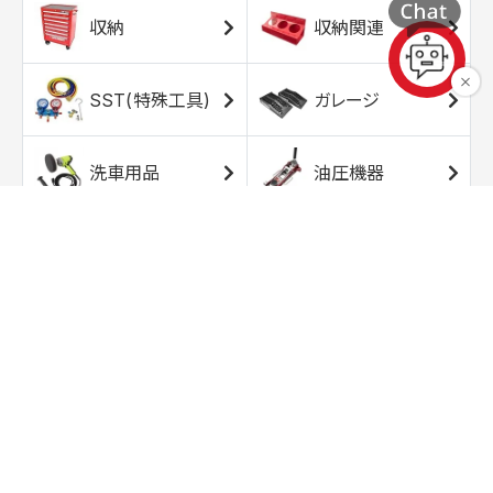
収納
収納関連
SST(特殊工具)
ガレージ
洗車用品
油圧機器
エアコンプレッサ
エアツール
ー
トルクレンチ
ソケット
ラチェット/スピン
レンチ/スパナ
ナー
バイク用工具/用
オイル交換用品
品