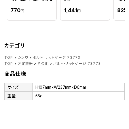
770
1,441
825
円
円
カテゴリ
TOP
>
シンワ
>
ボルト･ナットゲージ 73773
TOP
>
測定機器
>
その他
>
ボルト･ナットゲージ 73773
商品仕様
サイズ
H107mm×W237mm×D6mm
重量
55g