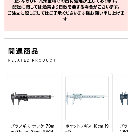
止、ならびに九州全域での出荷遅延が生じております。
配送に関しては通常より日数を要する場合がございます。
ご注文に際しましてはご了承くださいます様お願い申し上げま
す。
関連商品
RELATED PRODUCT
プラノギス ポッケ 70m
ポケットノギス 10cm 19
プラノ
m 0.1mm~70mm 19514
518
19515