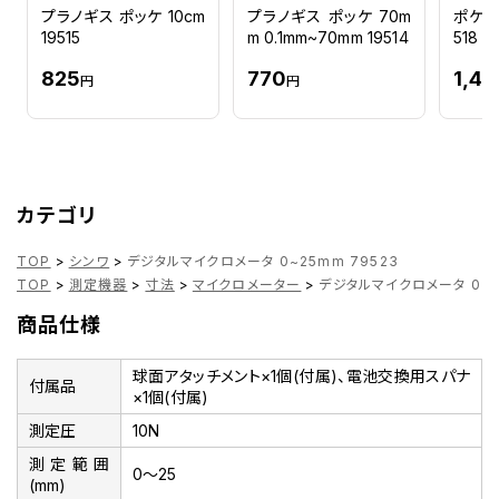
プラノギス ポッケ 10cm
プラノギス ポッケ 70m
ポケット
19515
m 0.1mm~70mm 19514
518
825
770
1,44
円
円
カテゴリ
TOP
>
シンワ
>
デジタルマイクロメータ 0~25mm 79523
TOP
>
測定機器
>
寸法
>
マイクロメーター
>
デジタルマイクロメータ 0~2
商品仕様
球面アタッチメント×1個(付属)、電池交換用スパナ
付属品
×1個(付属)
測定圧
10N
測定範囲
0～25
(mm)