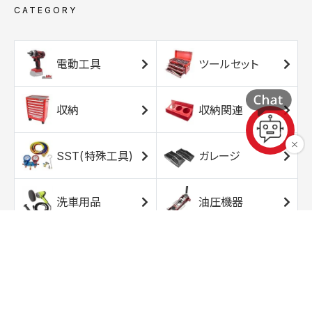
CATEGORY
電動工具
ツールセット
収納
収納関連
SST(特殊工具)
ガレージ
洗車用品
油圧機器
エアコンプレッサ
エアツール
ー
トルクレンチ
ソケット