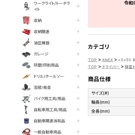
令和
ワークライト/トーチラ
イト
収納
収納関連
油圧機器
カテゴリ
ガレージ
>
>
TOP
ANEX
+0×50
研磨/研削用品
>
>
TOP
ドライバー
精密
ドリル/ホールソー
商品仕様
溶接/板金
サイズ(#)
バイク用工具/用品
軸長(mm)
自転車用工具/用品
全長(mm)
自動車関連消耗品
一般自動車用品