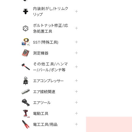
内装剥がし/トリムク
リップ
ボルトナット修正/応
急処置工具
SST(特殊工具)
測定機器
その他工具/ハンマ
ー/バール/ポンチ等
エアコンプレッサー
エア接続関連
tter
facebook
line
エアツール
電動工具
電工工具/用品