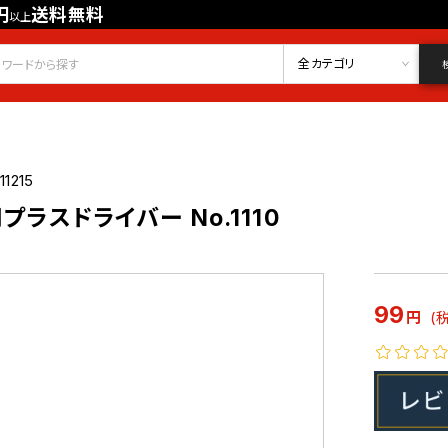
円
送料無料
以上
会員登録
ログイン
お気に入り
全カテゴリ
11215
用プラスドライバー No.1110
99
円
(