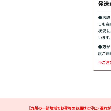
発送
●お取
しも在
状況に
います。
●万が
度ご連
※ご注
【九州の一部地域でお荷物のお届けに停止・遅れが