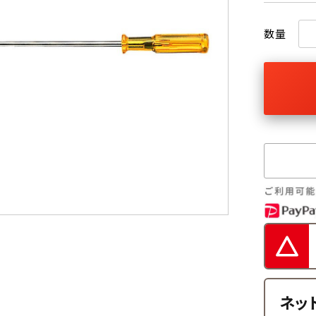
数量
ネッ