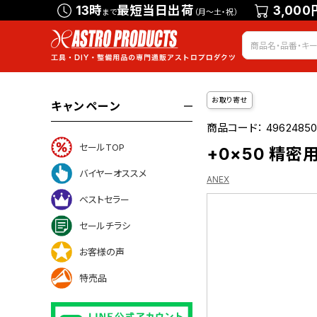
13時
最短当日出荷
3,000
まで
（月～土・祝）
お取り寄せ
キャンペーン
商品コード：
49624850
セールTOP
+0×50 精密
バイヤーオススメ
ANEX
ベストセラー
セールチラシ
お客様の声
特売品