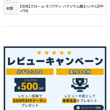
【刃先】クローム･モリブデン･バナジウム鋼【ハンドル】PP
材質
+TPE