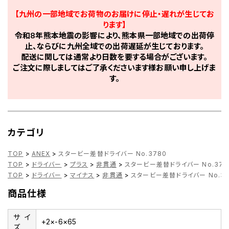
【九州の一部地域でお荷物のお届けに停止・遅れが生じてお
ります】
令和8年熊本地震の影響により、熊本県一部地域での出荷停
止、ならびに九州全域での出荷遅延が生じております。
配送に関しては通常より日数を要する場合がございます。
ご注文に際しましてはご了承くださいます様お願い申し上げま
す。
カテゴリ
TOP
>
ANEX
>
スタービー差替ドライバー No.3780
TOP
>
ドライバー
>
プラス
>
非貫通
>
スタービー差替ドライバー No.378
TOP
>
ドライバー
>
マイナス
>
非貫通
>
スタービー差替ドライバー No.37
商品仕様
サイ
+2×-6×65
ズ