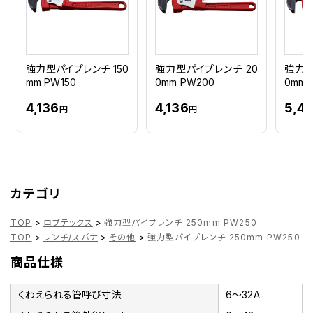
強力型パイプレンチ 150
強力型パイプレンチ 20
強力型
mm PW150
0mm PW200
0mm 
4,136
4,136
5,4
円
円
カテゴリ
TOP
>
ロブテックス
>
強力型パイプレンチ 250mm PW250
TOP
>
レンチ/スパナ
>
その他
>
強力型パイプレンチ 250mm PW250
商品仕様
くわえられる管呼び寸法
6～32A