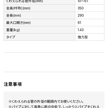
くわえられる管外径(mm)
10～61
全長(呼称)(mm)
350
全長(mm)
290
最大口開き(mm)
61
重量(kg)
1.43
タイプ
強力型
注意事項
※くわえられる管の外径の範囲内でお使いください。
※パイプに対して直角に歯の中央で、しっかりとパイプをくわえ