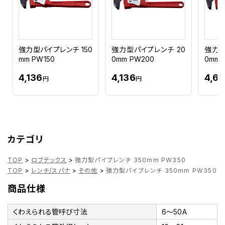
強力型パイプレンチ 150
強力型パイプレンチ 20
強力型
mm PW150
0mm PW200
0mm 
4,136
4,136
4,6
円
円
カテゴリ
TOP
>
ロブテックス
>
強力型パイプレンチ 350mm PW350
TOP
>
レンチ/スパナ
>
その他
>
強力型パイプレンチ 350mm PW350
商品仕様
くわえられる管呼び寸法
6～50A