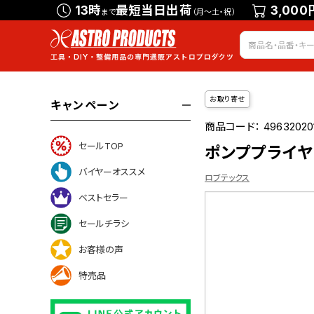
13時
最短当日出荷
3,000
まで
（月～土・祝）
お取り寄せ
キャンペーン
商品コード：
49632020
セールTOP
ポンププライヤー
バイヤーオススメ
ロブテックス
ベストセラー
セールチラシ
お客様の声
ついて
特売品