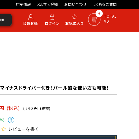
店舗情報
メルマガ登録
お問い合わせ
よくあるご質問
0
TOTAL
検索
￥0
マイナスドライバー付き！バール的な使い方も可能！
円
(税込)
2,240
円
(税抜)
%)
レビューを書く