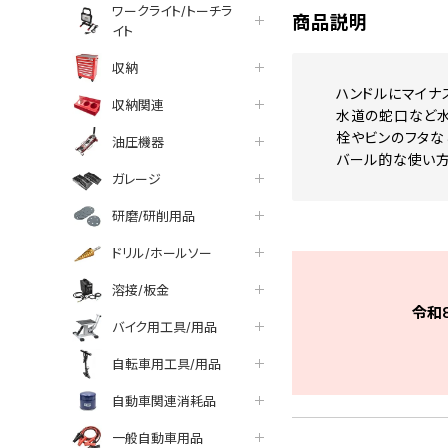
ワークライト/トーチラ
商品説明
イト
収納
ハンドルにマイナ
収納関連
水道の蛇口など水
栓やビンのフタな
油圧機器
バール的な使い方
ガレージ
研磨/研削用品
ドリル/ホールソー
溶接/板金
令和
バイク用工具/用品
自転車用工具/用品
自動車関連消耗品
一般自動車用品