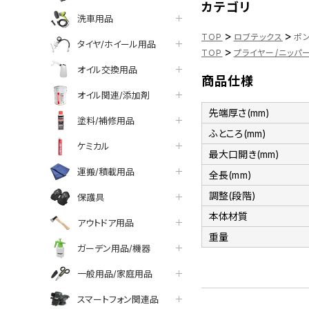
カテゴリ
洗車用品
>
>
TOP
ロブテックス
ポン
タイヤ/ホイール用品
>
TOP
プライヤー/ニッパ
オイル交換用品
商品仕様
オイル関連/添加剤
先端厚さ(mm)
塗料/補修用品
ふところ(mm)
ケミカル
最大口開き(mm)
運搬/積載用品
全長(mm)
調整(段階)
保護具
本体材質
アウトドア用品
重量
ガーデン用品/機器
一般用品/家庭用品
スマートフォン関連品