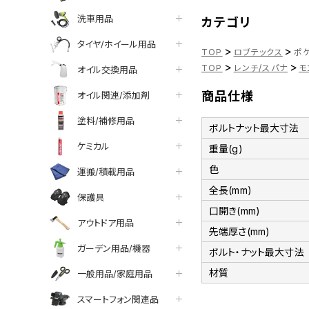
洗車用品
カテゴリ
タイヤ/ホイール用品
>
>
TOP
ロブテックス
ポケ
>
>
TOP
レンチ/スパナ
モ
オイル交換用品
商品仕様
オイル関連/添加剤
塗料/補修用品
ボルトナット最大寸法
ケミカル
重量(g)
色
運搬/積載用品
全長(mm)
保護具
口開き(mm)
アウトドア用品
先端厚さ(mm)
ガーデン用品/機器
ボルト・ナット最大寸法
材質
一般用品/家庭用品
スマートフォン関連品