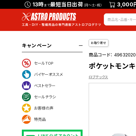
13時
最短当日出荷
3,000
まで
（月～土・祝）
お取り寄せ
キャンペーン
商品コード：
49632020
セールTOP
ポケットモンキー
バイヤーオススメ
ロブテックス
ベストセラー
セールチラシ
お客様の声
ついて
特売品