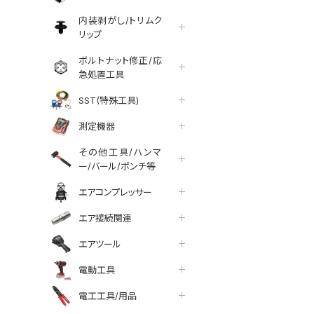
内装剥がし/トリムク
リップ
ボルトナット修正/応
急処置工具
SST(特殊工具)
測定機器
その他工具/ハンマ
ー/バール/ポンチ等
エアコンプレッサー
エア接続関連
エアツール
tter
facebook
line
電動工具
電工工具/用品