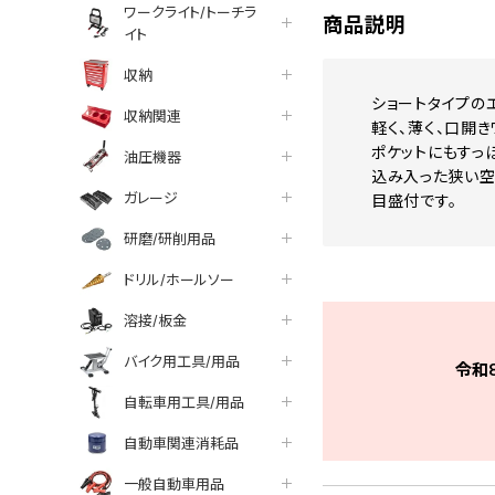
ワークライト/トーチラ
商品説明
イト
収納
ショートタイプの
収納関連
軽く、薄く、口開き
ポケットにもすっ
油圧機器
込み入った狭い空
ガレージ
目盛付です。
研磨/研削用品
ドリル/ホールソー
溶接/板金
バイク用工具/用品
令和
自転車用工具/用品
自動車関連消耗品
一般自動車用品