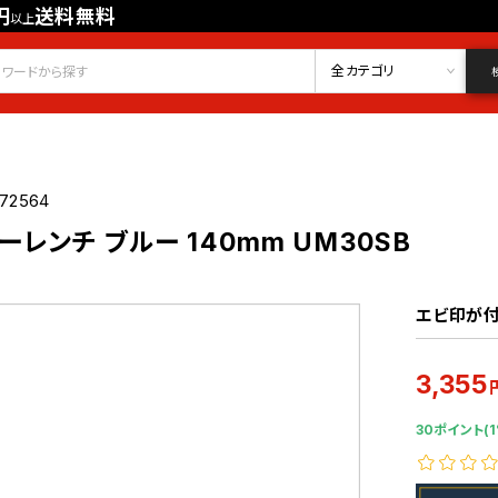
円
送料無料
以上
会員登録
ログイン
お気に入り
全カテゴリ
72564
レンチ ブルー 140mm UM30SB
エビ印が付
3,355
30ポイント(1