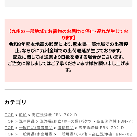
【九州の一部地域でお荷物のお届けに停止・遅れが生じてお
ります】
令和8年熊本地震の影響により、熊本県一部地域での出荷停
止、ならびに九州全域での出荷遅延が生じております。
配送に関しては通常より日数を要する場合がございます。
ご注文に際しましてはご了承くださいます様お願い申し上げま
す。
カテゴリ
TOP
>
IRIS
>
高圧洗浄機 FBN-702-D
TOP
>
洗車用品
>
洗浄機/脚立/ホース類/バケツ
>
高圧洗浄機 FBN-702
TOP
>
一般用品/家庭用品
>
清掃用品
>
高圧洗浄機 FBN-702-D
TOP
>
一般用品/家庭用品
>
一般用品/その他
>
高圧洗浄機 FBN-702-