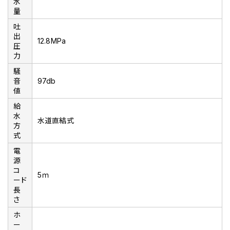
水
量
吐
出
12.8MPa
圧
力
騒
音
97db
値
給
水
水道直結式
方
式
電
源
コ
5ｍ
ード
長
さ
ホ
ー