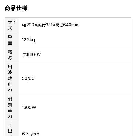
商品仕様
サイ
幅290×奥行331×高さ640mm
ズ
重
12.2kg
量
電
単相100V
源
周
波
数
50/60
(H
z)
消
費
1300W
電
力
吐
出
6.7L/min