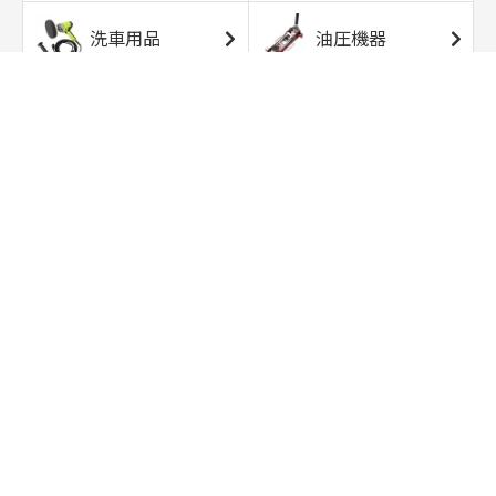
洗車用品
油圧機器
エアコンプレッサ
エアツール
ー
トルクレンチ
ソケット
ラチェット/スピン
レンチ/スパナ
ナー
バイク用工具/用
オイル交換用品
品
ワークライト/ト
研磨/研削用品
ーチライト
タイヤ/ホイール
アウトドア用品
用品