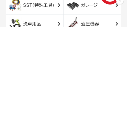
SST(特殊工具)
ガレージ
洗車用品
油圧機器
エアコンプレッサ
エアツール
ー
トルクレンチ
ソケット
ラチェット/スピン
レンチ/スパナ
ナー
バイク用工具/用
オイル交換用品
品
ワークライト/ト
研磨/研削用品
ーチライト