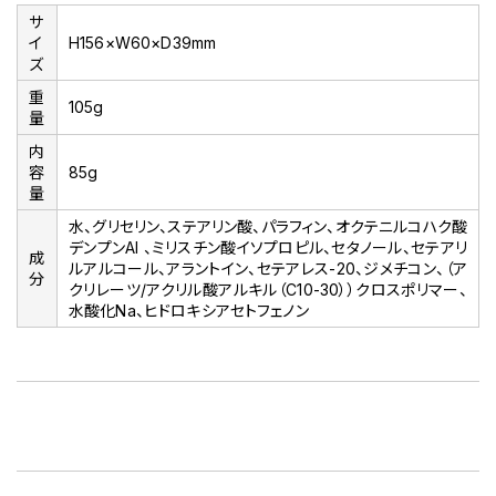
サ
イ
H156×W60×D39mm
ズ
重
105g
量
内
容
85g
量
水、グリセリン、ステアリン酸、パラフィン、オクテニルコハク酸
デンプンAl 、ミリスチン酸イソプロピル、セタノール、セテアリ
成
ルアルコール、アラントイン、セテアレス-20、ジメチコン、（ア
分
クリレーツ/アクリル酸アルキル（C10-30））クロスポリマー、
水酸化Na、ヒドロキシアセトフェノン