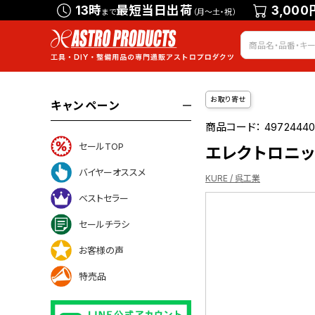
13時
最短当日出荷
3,000
まで
（月～土・祝）
お取り寄せ
キャンペーン
商品コード：
49724440
セールTOP
エレクトロニック
バイヤーオススメ
KURE / 呉工業
ベストセラー
セールチラシ
お客様の声
ついて
特売品