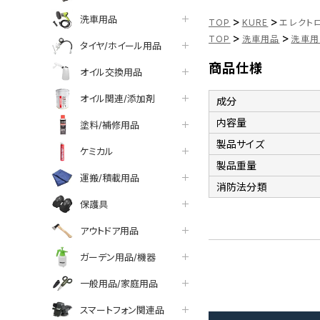
洗車用品
>
>
TOP
KURE
エレクトロ
>
>
TOP
洗車用品
洗車用
タイヤ/ホイール用品
商品仕様
オイル交換用品
オイル関連/添加剤
成分
内容量
塗料/補修用品
製品サイズ
ケミカル
製品重量
運搬/積載用品
消防法分類
保護具
アウトドア用品
ガーデン用品/機器
一般用品/家庭用品
スマートフォン関連品