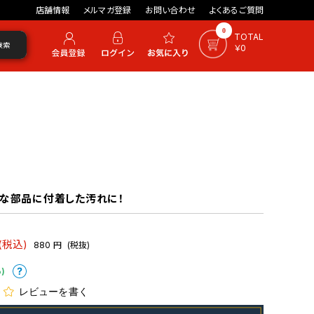
店舗情報
メルマガ登録
お問い合わせ
よくあるご質問
0
TOTAL
検索
￥0
トな部品に付着した汚れに！
(税込)
880
円
(税抜)
)
レビューを書く