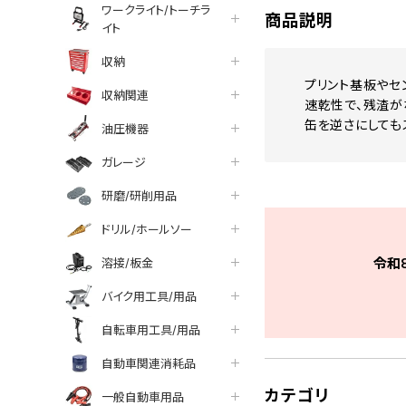
ワークライト/トーチラ
商品説明
イト
収納
プリント基板やセ
収納関連
速乾性で、残渣が
缶を逆さにしても
油圧機器
ガレージ
研磨/研削用品
ドリル/ホールソー
令和
溶接/板金
バイク用工具/用品
自転車用工具/用品
自動車関連消耗品
カテゴリ
一般自動車用品