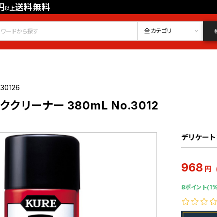
円
送料無料
以上
会員登録
ログイン
お気に入り
全カテゴリ
30126
クリーナー 380mL No.3012
デリケー
968
円
8ポイント(1%