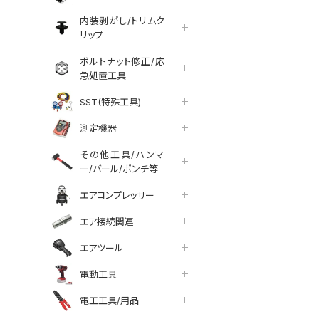
内装剥がし/トリムク
リップ
ボルトナット修正/応
急処置工具
SST(特殊工具)
測定機器
その他工具/ハンマ
ー/バール/ポンチ等
エアコンプレッサー
エア接続関連
エアツール
tter
facebook
line
電動工具
電工工具/用品