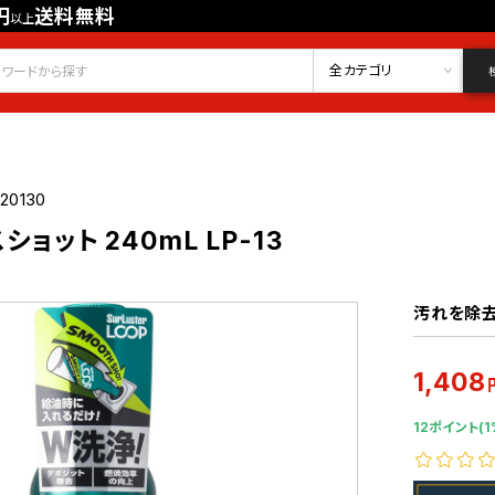
円
送料無料
以上
会員登録
ログイン
お気に入り
全カテゴリ
20130
ショット 240mL LP-13
汚れを除
1,408
12ポイント(1