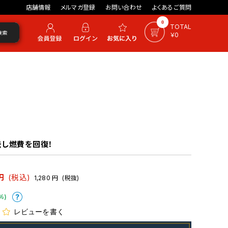
店舗情報
メルマガ登録
お問い合わせ
よくあるご質問
0
TOTAL
検索
￥0
去し燃費を回復！
円
(税込)
1,280
円
(税抜)
%)
レビューを書く