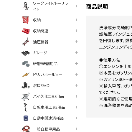
ワークライト/トーチラ
商品説明
イト
収納
洗浄成分高純度PE
収納関連
燃焼室、インジェ
を回復します。燃
油圧機器
エンジンコンディ
ガレージ
◆使用方法
研磨/研削用品
①エンジンを止め
②本品をガソリン
ドリル/ホールソー
※ガソリン40～6
溶接/板金
※輸入車等、ガソ
てください。
バイク用工具/用品
※定期的なご使用
※洗浄効果を高め
自転車用工具/用品
自動車関連消耗品
一般自動車用品