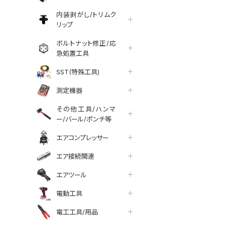
内装剥がし/トリムク
リップ
ボルトナット修正/応
急処置工具
SST(特殊工具)
測定機器
その他工具/ハンマ
ー/バール/ポンチ等
エアコンプレッサー
エア接続関連
エアツール
tter
facebook
line
電動工具
電工工具/用品