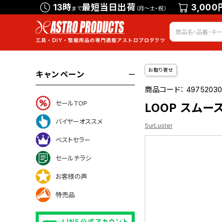
13時
最短当日出荷
3,000
まで
（月～土・祝）
お取り寄せ
キャンペーン
商品コード：
49752030
セールTOP
LOOP スムース
バイヤーオススメ
SurLuster
ベストセラー
セールチラシ
お客様の声
ついて
特売品