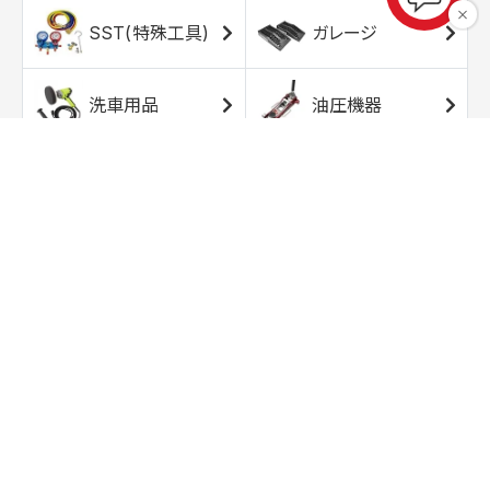
SST(特殊工具)
ガレージ
洗車用品
油圧機器
エアコンプレッサ
エアツール
ー
トルクレンチ
ソケット
ラチェット/スピン
レンチ/スパナ
ナー
バイク用工具/用
オイル交換用品
品
ワークライト/ト
研磨/研削用品
ーチライト