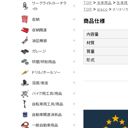
>
>
TOP
洗車用品
洗車用
ワークライト/トーチラ
>
>
イト
TOP
glaco
ヌリヌリガ
収納
商品仕様
収納関連
内容量
油圧機器
材質
ガレージ
質量
形式
研磨/研削用品
ドリル/ホールソー
溶接/板金
バイク用工具/用品
自転車用工具/用品
自動車関連消耗品
一般自動車用品