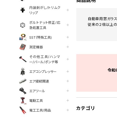
商品説明
内装剥がし/トリムク
リップ
自動車用窓ガラス
ボルトナット修正/応
従来の２倍以上の
急処置工具
SST(特殊工具)
測定機器
その他工具/ハンマ
ー/バール/ポンチ等
令和
エアコンプレッサー
エア接続関連
エアツール
電動工具
カテゴリ
電工工具/用品