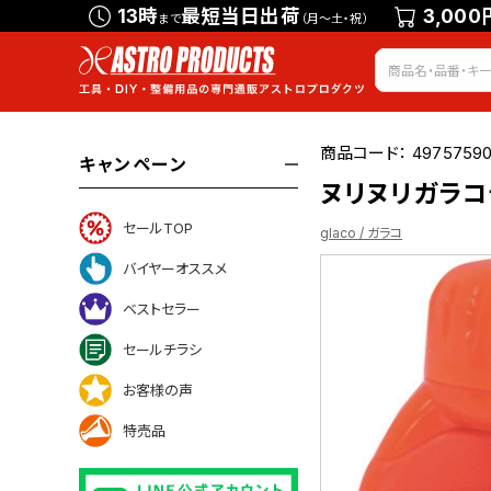
13時
最短当日出荷
3,000
まで
（月～土・祝）
商品コード：
49757590
キャンペーン
ヌリヌリガラコデ
セールTOP
glaco / ガラコ
バイヤーオススメ
ベストセラー
ついて
セールチラシ
お客様の声
特売品