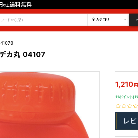
円
送料無料
以上
会員登録
ログイン
お気に入り
全カテゴリ
41078
カ丸 04107
1,210
11ポイント(1