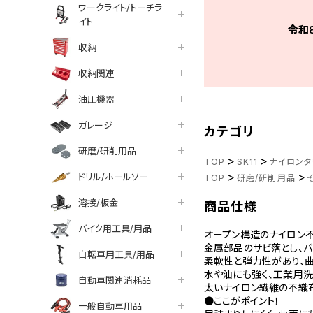
ワークライト/トーチラ
イト
令和
収納
収納関連
油圧機器
ガレージ
カテゴリ
研磨/研削用品
>
>
TOP
SK11
ナイロンタワ
>
>
ドリル/ホールソー
TOP
研磨/研削用品
溶接/板金
商品仕様
バイク用工具/用品
オープン構造のナイロン不
金属部品のサビ落とし、バ
自転車用工具/用品
柔軟性と弾力性があり、曲
水や油にも強く、工業用洗
自動車関連消耗品
太いナイロン繊維の不織
●ここがポイント！
一般自動車用品