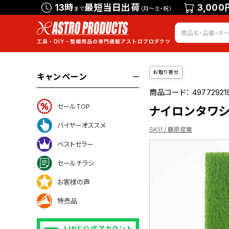
13時
最短当日出荷
3,000
まで
（月～土・祝）
お取り寄せ
キャンペーン
商品コード：
49772921
セールTOP
ナイロンタワシ 
バイヤーオススメ
SK11 / 藤原産業
ベストセラー
セールチラシ
いて
お客様の声
特売品