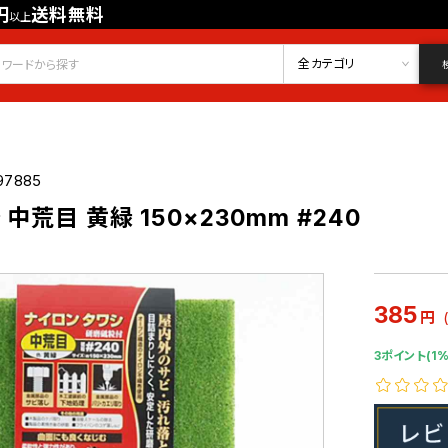
円
送料無料
以上
会員登録
ログイン
お気に入り
全カテゴリ
97885
中荒目 黄緑 150×230mm #240
385
円
3ポイント(1%