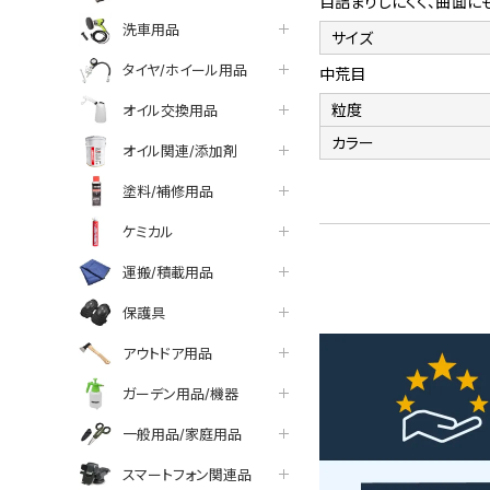
目詰まりしにくく、曲面に
洗車用品
サイズ
タイヤ/ホイール用品
中荒目
粒度
オイル交換用品
カラー
オイル関連/添加剤
塗料/補修用品
ケミカル
運搬/積載用品
保護具
アウトドア用品
ガーデン用品/機器
一般用品/家庭用品
スマートフォン関連品