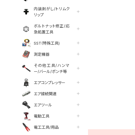
内装剥がし/トリムク
リップ
ボルトナット修正/応
急処置工具
SST(特殊工具)
測定機器
その他工具/ハンマ
ー/バール/ポンチ等
エアコンプレッサー
エア接続関連
エアツール
tter
facebook
line
電動工具
電工工具/用品