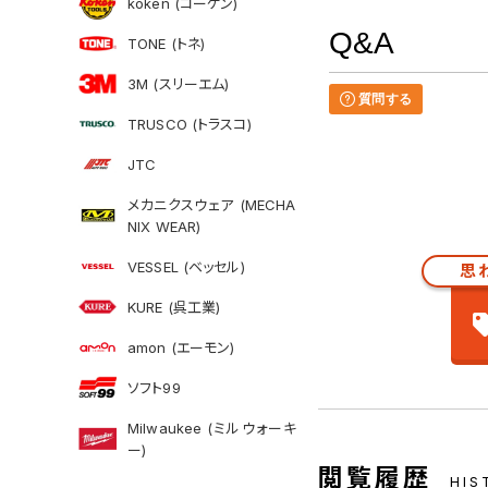
koken (コーケン)
Q&A
TONE (トネ)
3M (スリーエム)
質問する
TRUSCO (トラスコ)
JTC
メカニクスウェア (MECHA
NIX WEAR)
VESSEL (ベッセル)
思
KURE (呉工業)
amon (エーモン)
ソフト99
Milwaukee (ミルウォーキ
ー)
閲覧履歴
HIS