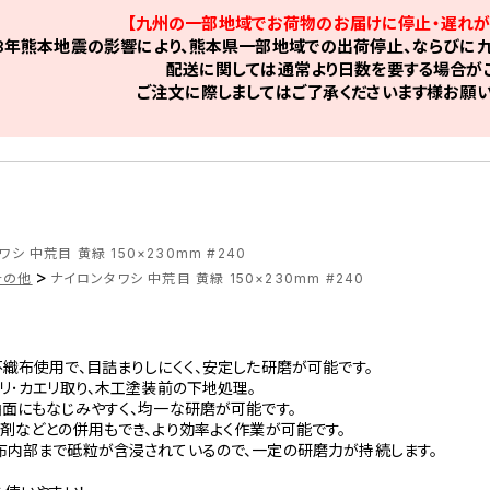
【九州の一部地域でお荷物のお届けに停止・遅れが
8年熊本地震の影響により、熊本県一部地域での出荷停止、ならびに九
配送に関しては通常より日数を要する場合がご
ご注文に際しましてはご了承くださいます様お願い
シ 中荒目 黄緑 150×230mm #240
>
その他
ナイロンタワシ 中荒目 黄緑 150×230mm #240
織布使用で、目詰まりしにくく、安定した研磨が可能です。
リ･カエリ取り、木工塗装前の下地処理。
面にもなじみやすく、均一な研磨が可能です。
剤などとの併用もでき、より効率よく作業が可能です。
布内部まで砥粒が含浸されているので、一定の研磨力が持続します。