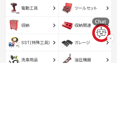
電動工具
ツールセット
収納
収納関連
SST(特殊工具)
ガレージ
洗車用品
油圧機器
エアコンプレッサ
エアツール
ー
トルクレンチ
ソケット
ラチェット/スピン
レンチ/スパナ
ナー