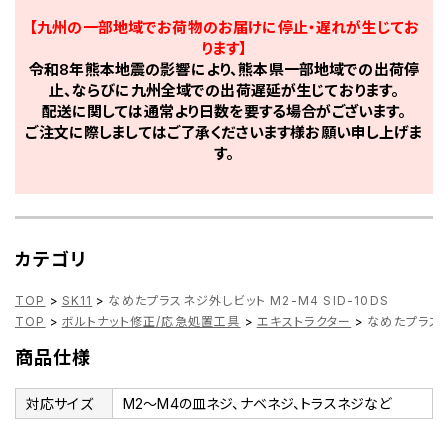
【九州の一部地域でお荷物のお届けに停止・遅れが生じてお
ります】
令和8年熊本地震の影響により、熊本県一部地域での出荷停
止、ならびに九州全域での出荷遅延が生じております。
配送に関しては通常より日数を要する場合がございます。
ご注文に際しましてはご了承くださいます様お願い申し上げま
す。
カテゴリ
TOP
>
SK11
>
なめたプラスネジ外しビット M2-M4 SID-10DS
TOP
>
ボルトナット修正/応急処置工具
>
エキストラクター
>
なめたプラスネジ
商品仕様
対応サイズ
M2～M4の皿ネジ、ナベネジ、トラスネジなど