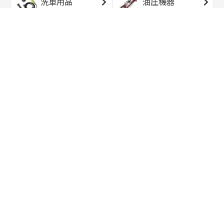
洗車用品
油圧機器
エアコンプレッサ
エアツール
ー
トルクレンチ
ソケット
ラチェット/スピン
レンチ/スパナ
ナー
バイク用工具/用
オイル交換用品
品
ワークライト/ト
研磨/研削用品
ーチライト
タイヤ/ホイール
アウトドア用品
用品