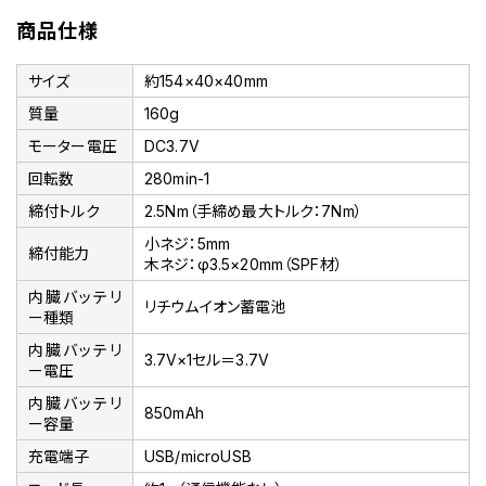
商品仕様
サイズ
約154×40×40mm
質量
160g
モーター電圧
DC3.7V
回転数
280min-1
締付トルク
2.5Nm（手締め最大トルク：7Nm）
小ネジ：5mm
締付能力
木ネジ：φ3.5×20mm（SPF材）
内臓バッテリ
リチウムイオン蓄電池
ー種類
内臓バッテリ
3.7V×1セル＝3.7V
ー電圧
内臓バッテリ
850mAh
ー容量
充電端子
USB/microUSB