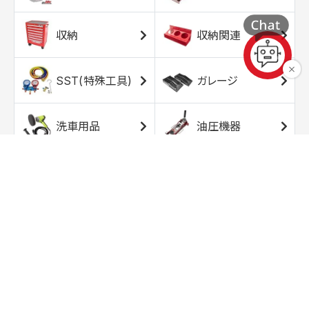
収納
収納関連
SST(特殊工具)
ガレージ
洗車用品
油圧機器
エアコンプレッサ
エアツール
ー
トルクレンチ
ソケット
ラチェット/スピン
レンチ/スパナ
ナー
バイク用工具/用
オイル交換用品