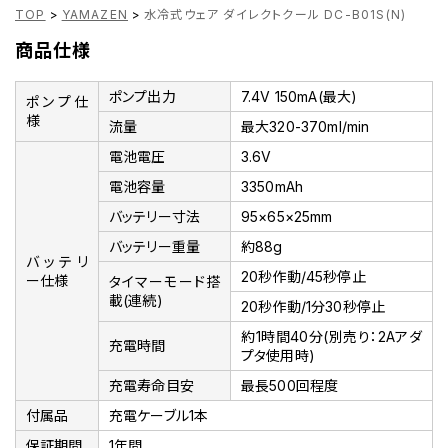
TOP
>
YAMAZEN
>
水冷式ウェア ダイレクトクール DC-B01S(N)
商品仕様
ポンプ出力
7.4V 150mA(最大)
ポンプ仕
様
流量
最大320-370ml/min
電池電圧
3.6V
電池容量
3350mAh
バッテリー寸法
95×65×25mm
バッテリー重量
約88g
バッテリ
20秒作動/45秒停止
ー仕様
タイマーモード搭
載(連続)
20秒作動/1分30秒停止
約1時間40分(別売り：2Aアダ
充電時間
プタ使用時)
充電寿命目安
最長500回程度
付属品
充電ケーブル1本
保証期間
1年間