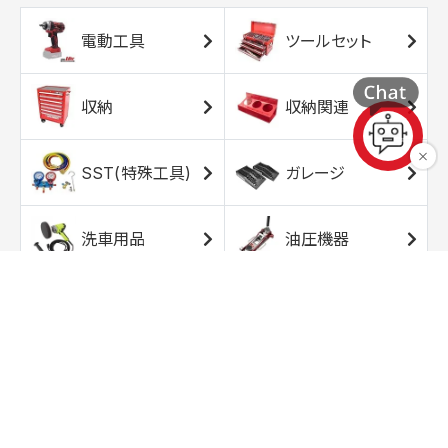
電動工具
ツールセット
収納
収納関連
SST(特殊工具)
ガレージ
洗車用品
油圧機器
エアコンプレッサ
エアツール
ー
トルクレンチ
ソケット
ラチェット/スピン
レンチ/スパナ
ナー