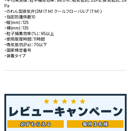
・平均実測値：粒子補修効率：98.0％、吸気抵抗：32Pa、排気抵抗：29
Pa
・のれん型排気弁(3M（ＴＭ）クールフローバルブ（ＴＭ）)
・指定防護係数10
・縦(mm)：125
・横(mm)：135
・粒子捕集効率(%)：95以上
・使用限度時間：11時間
・吸気抵抗(Pa)：70以下
・国家検定番号
・装着タイプ