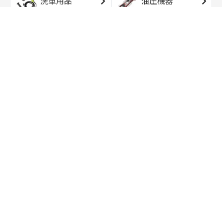
洗車用品
油圧機器
エアコンプレッサ
エアツール
ー
トルクレンチ
ソケット
ラチェット/スピン
レンチ/スパナ
ナー
バイク用工具/用
オイル交換用品
品
ワークライト/ト
研磨/研削用品
ーチライト
タイヤ/ホイール
アウトドア用品
用品