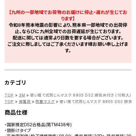
【九州の一部地域でお荷物のお届けに停止・遅れが生じてお
ります】
令和8年熊本地震の影響により、熊本県一部地域での出荷停
止、ならびに九州全域での出荷遅延が生じております。
配送に関しては通常より日数を要する場合がございます。
ご注文に際しましてはご了承くださいます様お願い申し上げま
す。
カテゴリ
TOP
>
3M
>
使い捨て式防じんマスク 8805 DS2 排気弁付き (10枚入) 88
TOP
>
保護具
>
防塵マスク
>
使い捨て式防じんマスク 8805 DS2 排気弁付き
商品仕様
・国家検定DS2合格品(第TM438号)
・頭掛けタイプ