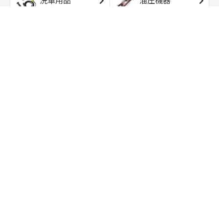
洗車用品
油圧機器
エアコンプレッサ
エアツール
ー
トルクレンチ
ソケット
ラチェット/スピン
レンチ/スパナ
ナー
バイク用工具/用
オイル交換用品
品
ワークライト/ト
研磨/研削用品
ーチライト
タイヤ/ホイール
アウトドア用品
用品