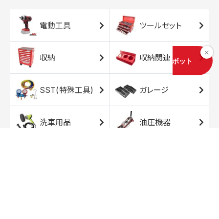
電動工具
ツールセット
収納
収納関連
SST(特殊工具)
ガレージ
洗車用品
油圧機器
エアコンプレッサ
エアツール
ー
トルクレンチ
ソケット
ラチェット/スピン
レンチ/スパナ