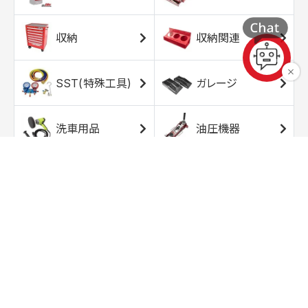
収納
収納関連
SST(特殊工具)
ガレージ
洗車用品
油圧機器
エアコンプレッサ
エアツール
ー
トルクレンチ
ソケット
ラチェット/スピン
レンチ/スパナ
ナー
バイク用工具/用