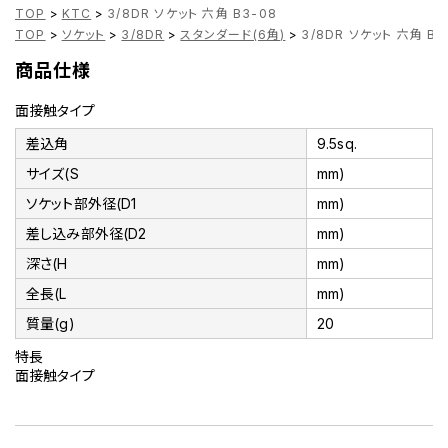
TOP
>
KTC
>
3/8DR ソケット 六角 B3-08
TOP
>
ソケット
>
3/8DR
>
スタンダード(6角)
>
3/8DR ソケット 六角 B3
商品仕様
面接触タイプ
差込角
9.5sq.
サイズ(S
mm)
ソケット部外径(D1
mm)
差し込み部外径(D2
mm)
深さ(H
mm)
全長(L
mm)
質量(g)
20
特長
面接触タイプ