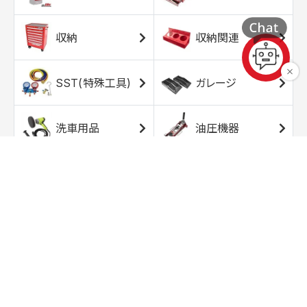
収納
収納関連
SST(特殊工具)
ガレージ
洗車用品
油圧機器
エアコンプレッサ
エアツール
ー
トルクレンチ
ソケット
ラチェット/スピン
レンチ/スパナ
ナー
バイク用工具/用