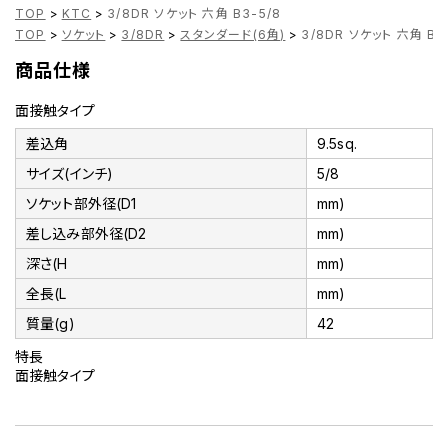
TOP
>
KTC
>
3/8DR ソケット 六角 B3-5/8
TOP
>
ソケット
>
3/8DR
>
スタンダード(6角)
>
3/8DR ソケット 六角 B3
商品仕様
面接触タイプ
差込角
9.5sq.
サイズ(インチ)
5/8
ソケット部外径(D1
mm)
差し込み部外径(D2
mm)
深さ(H
mm)
全長(L
mm)
質量(g)
42
特長
面接触タイプ