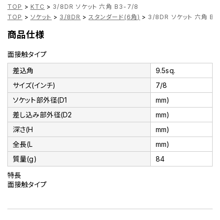
TOP
>
KTC
>
3/8DR ソケット 六角 B3-7/8
TOP
>
ソケット
>
3/8DR
>
スタンダード(6角)
>
3/8DR ソケット 六角 B3
商品仕様
面接触タイプ
差込角
9.5sq.
サイズ(インチ)
7/8
ソケット部外径(D1
mm)
差し込み部外径(D2
mm)
深さ(H
mm)
全長(L
mm)
質量(g)
84
特長
面接触タイプ