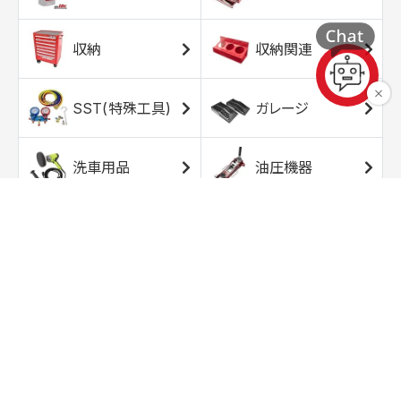
収納
収納関連
SST(特殊工具)
ガレージ
洗車用品
油圧機器
エアコンプレッサ
エアツール
ー
トルクレンチ
ソケット
ラチェット/スピン
レンチ/スパナ
ナー
バイク用工具/用