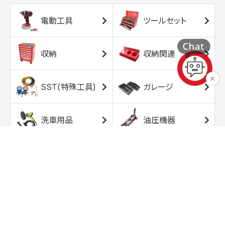
電動工具
ツールセット
収納
収納関連
SST(特殊工具)
ガレージ
洗車用品
油圧機器
エアコンプレッサ
エアツール
ー
トルクレンチ
ソケット
ラチェット/スピン
レンチ/スパナ
ナー