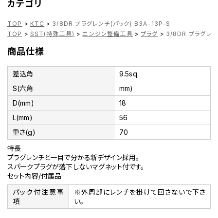
カテゴリ
TOP
>
KTC
>
3/8DR プラグレンチ(パック) B3A-13P-S
TOP
>
SST(特殊工具)
>
エンジン整備工具
>
プラグ
>
3/8DR プラグレン
商品仕様
差込角
9.5sq.
S(六角
mm)
D(mm)
18
L(mm)
56
重さ(g)
70
特長
プラグレンチと一目で分かる新デザイン採用。
スパークプラグが落下しないマグネット付です。
セット内容/付属品
パック付注意事
※外周部にレンチを掛けて回さないで下さ
項
い。