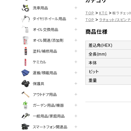
カテゴリ
洗車用品
>
>
TOP
KTC
板ラチェット
タイヤ/ホイール用品
>
TOP
ラチェット/スピン
オイル交換用品
商品仕様
オイル関連/添加剤
差込角(HEX)
塗料/補修用品
全長(mm)
ケミカル
本体
ビット
運搬/積載用品
重量
保護具
アウトドア用品
ガーデン用品/機器
一般用品/家庭用品
スマートフォン関連品