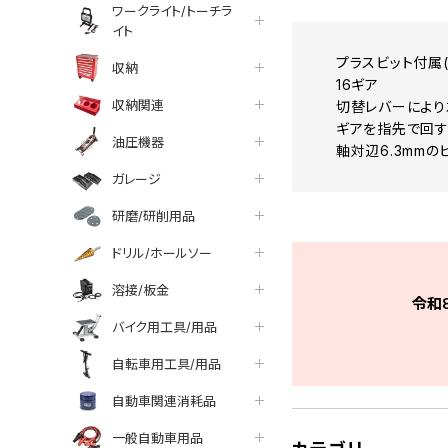
ワークライト/トーチラ
イト
プラスビット付属(
収納
16ギア
収納関連
切替レバーにより
ギアを指先で回す
油圧機器
軸対辺6.3mmの
ガレージ
研磨/研削用品
ドリル/ホールソー
溶接/板金
令和
バイク用工具/用品
自転車用工具/用品
自動車関連消耗品
一般自動車用品