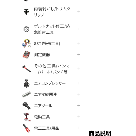
内装剥がし/トリムク
リップ
ボルトナット修正/応
急処置工具
SST(特殊工具)
測定機器
その他工具/ハンマ
ー/バール/ポンチ等
エアコンプレッサー
エア接続関連
エアツール
tter
facebook
line
電動工具
電工工具/用品
商品説明