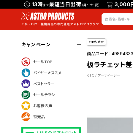
13時
最短当日出荷
3,000
まで
（月～土・祝）
お取り寄せ
キャンペーン
商品コード：
49894333
セールTOP
板ラチェット差替
バイヤーオススメ
KTC / ケーティーシー
ベストセラー
セールチラシ
ついて
お客様の声
特売品