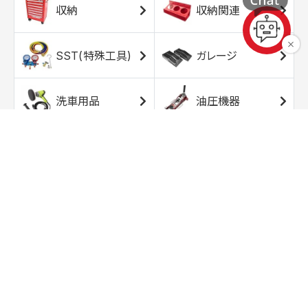
収納
収納関連
SST(特殊工具)
ガレージ
洗車用品
油圧機器
エアコンプレッサ
エアツール
ー
トルクレンチ
ソケット
ラチェット/スピン
レンチ/スパナ
ナー
バイク用工具/用
オイル交換用品
品