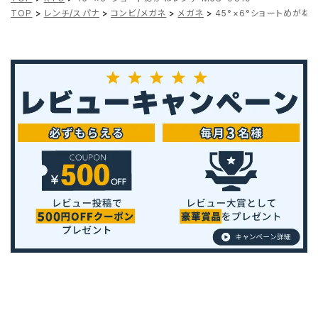
TOP
>
レンチ/スパナ
>
コンビ/メガネ
>
メガネ
>
45°×6°ショートめがねレ