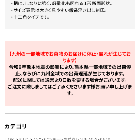
・柄は、しなりに強く、軽量化も図れるＩ形断面形状。
・サイズ表示は大きく見やすい鍛造浮き出し刻印。
・十二角タイプです。
【九州の一部地域でお荷物のお届けに停止・遅れが生じてお
ります】
令和8年熊本地震の影響により、熊本県一部地域での出荷停
止、ならびに九州全域での出荷遅延が生じております。
配送に関しては通常より日数を要する場合がございます。
ご注文に際しましてはご了承くださいます様お願い申し上げま
す。
カテゴリ
TOP
>
KTC
>
45°×6°ショートめがねレンチ M5S-0810