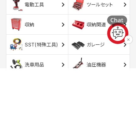
電動工具
ツールセット
収納
収納関連
SST(特殊工具)
ガレージ
洗車用品
油圧機器
エアコンプレッサ
エアツール
ー
トルクレンチ
ソケット
ラチェット/スピン
レンチ/スパナ
ナー