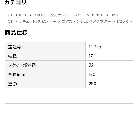
カテゴリ
TOP
>
KTC
>
1/2DR エクステンションバー 150mm BE4-150
TOP
>
ラチェット/スピンナー
>
エクステンション/アダプター
>
1/2DR
>
1
商品仕様
差込角
12.7sq.
軸径
17
ソケット部外径
22
全長(mm)
150
重さg
250