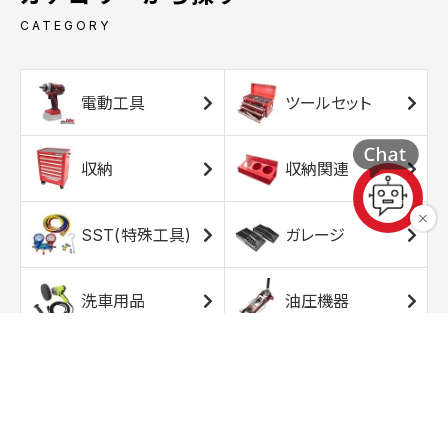
CATEGORY
電動工具
ツールセット
収納
収納関連
SST(特殊工具)
ガレージ
洗車用品
油圧機器
エアコンプレッサ
エアツール
ー
トルクレンチ
ソケット