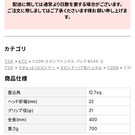
配送に関しては通常より日数を要する場合がございます。
ご注文に際しましてはご了承くださいます様お願い申し上げま
す。
カテゴリ
TOP
>
KTC
>
1/2DR スピンナハンドル パック BS4E-S
TOP
>
ラチェット/スピンナー
>
スピンナー/T形ハンドル
>
1/2DR
>
1/2D
商品仕様
差込角
12.7sq.
ヘッド部幅(mm)
22
グリップ径(φ)
21
全長(mm)
400
重さg
700