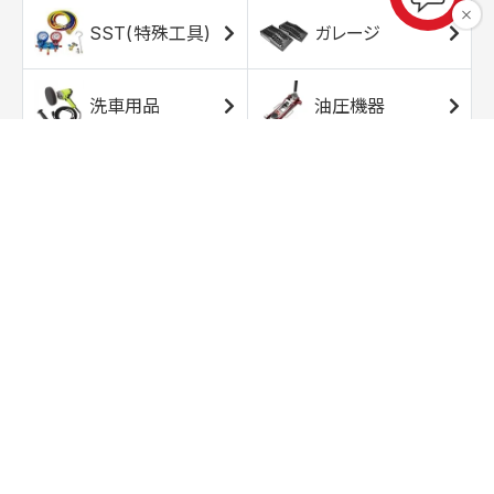
SST(特殊工具)
ガレージ
洗車用品
油圧機器
エアコンプレッサ
エアツール
ー
トルクレンチ
ソケット
ラチェット/スピン
レンチ/スパナ
ナー
バイク用工具/用
オイル交換用品
品
ワークライト/ト
研磨/研削用品
ーチライト