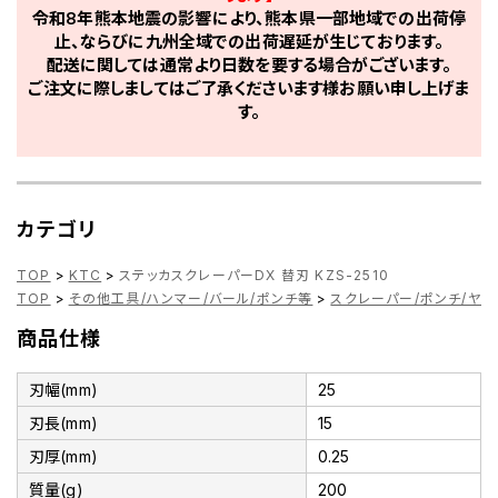
令和8年熊本地震の影響により、熊本県一部地域での出荷停
止、ならびに九州全域での出荷遅延が生じております。
配送に関しては通常より日数を要する場合がございます。
ご注文に際しましてはご了承くださいます様お願い申し上げま
す。
カテゴリ
TOP
>
KTC
>
ステッカスクレーパーDX 替刃 KZS-2510
TOP
>
その他工具/ハンマー/バール/ポンチ等
>
スクレーパー/ポンチ/ヤス
商品仕様
刃幅(mm)
25
刃長(mm)
15
刃厚(mm)
0.25
質量(g)
200